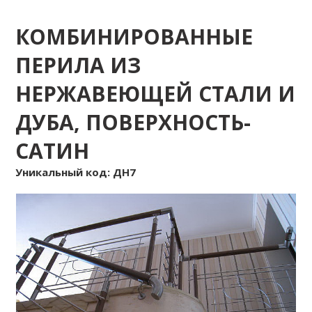
КОМБИНИРОВАННЫЕ
НЕРЖАВЕЮЩЕЙ
Перила деревянные комбинированные
Деревянные
Бетонные
ПЕРИЛА ИЗ
СТАЛИ И ДУБА,
лестницы
лестницы
НЕРЖАВЕЮЩЕЙ СТАЛИ И
Смотреть каталог
Смотреть каталог
ПОВЕРХНОСТЬ-САТИН
ДУБА, ПОВЕРХНОСТЬ-
САТИН
Уникальный код: ДН7
Лестницы
Лестницы
на металлическом
буквой Г
каркасе
Смотреть каталог