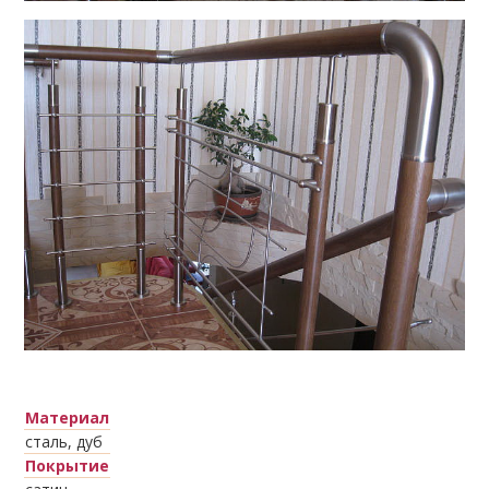
Лестницы
Забежные
на крыльцо
лестницы
Смотреть каталог
Смотреть каталог
Винтовые
лестницы
Материал
сталь, дуб
Смотреть каталог
Покрытие